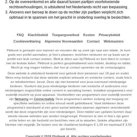
Op de overeenkomst en alle daaruit tussen partijen voortvloeiende
rechtsverhoudingen, is uitsluitend het Nederlands recht van toepassing.
Alvorens een beroep te doen op de rechter zijn partijen verplicht zich
optimaal in te spannen om het geschil in onderling overleg te beslechten.
FAQ
Klachtbeleid
Toegangsverbod
Kosten
Privacybeleid
Cookieverklaring
Algemene Voorwaarden
Contact
Webmasters
Flirtbook is gemaakt voor mannen en vrouwen die op zoek zijn naar een relatie. Je kunt
gratis een profiel aanmaken, je foto's plaatsen, berichten versturen en op basis van je
profiel een leuk contact zoeken. Meld je direct aan bij Flirtbook en kom direct in contact
met de leukste leden. Flirtbook is perfect geoptimaliseerd voor mobiel, desktop en tablet.
Mocht je nog vragen hebben, dan kun je contact opnemen via de contactpagina.
Deze website is uitsluitend bestemd voor gebruik door personen van 18 jaar en ouder.
Wees erop bedacht dat deze website expliciet seksuele en erotische content, zoals foto’s
en tekstberichten, bevat. Deze zijn niet bestemd voor jouw eventueel minderjarige
kinderen. Voorkom dat jouw minderjarige kinderen met erotische of anderszins voor
minderjarigen ongeschikte online content in aanraking komen. Installeer programma’s voor
ouderlijk toezicht op jouw apparaat. Voorbeelden van programma’s voor ouderlijk toezicht
zijn
Netnanny
en
Connectsafely
. Deze programma’s werken zodanig dat toegang tot
specifieke websites en online inhoud wordt geblokkeerd. Vaak blokkeren deze
programma’s standaard al een groot aantal websites waarvan algemeen verondersteld
wordt dat deze ongeschikt zijn voor minderjarigen. Door middel van updates kunnen daar
steeds nieuwe websites aan worden toegevoegd. Personen te zien in foto’s zijn geen
echte leden en zijn bedoeld om berichten mee uit te wisselen, fysieke afspraken zijn
hiermee niet mogelijk. De kosten voor de chatdienst bedragen € 1,00 tot maximaal € 3,50
per bericht.
Copyright © 2026 Flirtbook.nl. Alle rechten voorbehouden