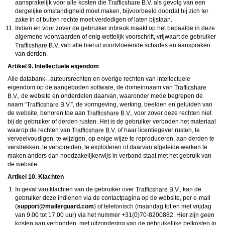
aansprakelijk voor alle kosten die
als gevolg van een
dergelijke omstandigheid moet maken, bijvoorbeeld doordat hij zich ter
zake in of buiten rechte moet verdedigen of laten bijstaan.
Indien en voor zover de gebruiker inbreuk maakt op het bepaalde in deze
algemene voorwaarden of enig wettelijk voorschrift, vrijwaart de gebruiker
van alle hieruit voortvloeiende schades en aanspraken
van derden.
Artikel 9. Intellectuele eigendom
Alle databank-, auteursrechten en overige rechten van intellectuele
eigendom op de aangeboden software, de domeinnaam van
, de website en onderdelen daarvan, waaronder mede begrepen de
naam “
”, de vormgeving, werking, beelden en geluiden van
de website, behoren toe aan
, voor zover deze rechten niet
bij de gebruiker of derden rusten. Het is de gebruiker verboden het materiaal
waarop de rechten van
of haar licentiegever rusten, te
verveelvoudigen, te wijzigen, op enige wijze te reproduceren, aan derden te
verstrekken, te verspreiden, te exploiteren of daarvan afgeleide werken te
maken anders dan noodzakelijkerwijs in verband staat met het gebruik van
de website.
Artikel 10. Klachten
In geval van klachten van de gebruiker over
, kan de
gebruiker deze indienen via de contactpagina op de website, per e-mail
(
moc.draugreliam@troppus
) of telefonisch (maandag tot en met vrijdag
van 9.00 tot 17.00 uur) via het nummer +31(0)70-8200882. Hier zijn geen
kosten aan verbonden, met uitzondering van de gebruikelijke belkosten in