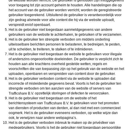
de website worden verricht. De gebruiker is gehouden zijn inloggegevens
voor toegang tot zijn account geheim te houden. Alle handelingen die op
het account van de gebruiker worden verricht, worden de geregistreerde
gebruiker toegerekend. Uitsluitend de gebruiker is verantwoordelijk voor
zijn gedrag alsmede voor alle content die hij via de website uploadt,
verspreidt en/of openbaart.
Het is de gebruiker niet toegestaan aanmeldgegevens van andere
gebruikers van de website te achterhalen, te gebruiken of te verzamelen.
Het is de gebruiker ten strengste verboden om middels onderling
uitwisselbare berichten personen te belasteren, te bedreigen, te pesten,
uit te schelden, te treiteren, te stalken of te intimideren.
Het is de gebruiker niet toegestaan de website te gebruiken voor illegale
of anderszins ongeoorloofde doeleinden. De gebruiker is verplicht zich te
houden aan alle krachtens overheid gestelde wetten, regels en
voorschriften die van toepassing zijn op het gebruik van de website en het
uploaden, openbaren en verspreiden van content door de gebruiker.
Het is de gebruiker verboden content via de website te uploaden dat
incorrecte of misleidende gegevens bevat. Voorts is het de gebruiker ten
strengste verboden om ten aanzien van de website of servers van
opzettelijk storingen of defecten te veroorzaken.
Het is de gebruiker niet toegestaan om de website of het
berichtensysteem van
te gebruiken voor het promoten
van diensten of producten van derden, al dan niet met een commercieel
oogmerk. Het is de gebruiker eveneens verboden, op welke wijze dan
ook, te verwijzen naar andere webpagina’s.
Het is de gebruiker verboden inbreuk te maken op de privésfeer van
medegebruikers. Voorts is het de gebruiker niet toegestaan persoonlijke