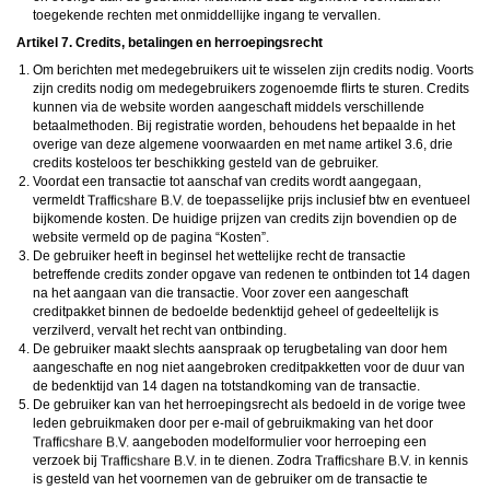
toegekende rechten met onmiddellijke ingang te vervallen.
Artikel 7. Credits, betalingen en herroepingsrecht
Om berichten met medegebruikers uit te wisselen zijn credits nodig. Voorts
zijn credits nodig om medegebruikers zogenoemde flirts te sturen. Credits
kunnen via de website worden aangeschaft middels verschillende
betaalmethoden. Bij registratie worden, behoudens het bepaalde in het
overige van deze algemene voorwaarden en met name artikel 3.6, drie
credits kosteloos ter beschikking gesteld van de gebruiker.
Voordat een transactie tot aanschaf van credits wordt aangegaan,
vermeldt
de toepasselijke prijs inclusief btw en eventueel
bijkomende kosten. De huidige prijzen van credits zijn bovendien op de
website vermeld op de pagina “Kosten”.
De gebruiker heeft in beginsel het wettelijke recht de transactie
betreffende credits zonder opgave van redenen te ontbinden tot 14 dagen
na het aangaan van die transactie. Voor zover een aangeschaft
creditpakket binnen de bedoelde bedenktijd geheel of gedeeltelijk is
verzilverd, vervalt het recht van ontbinding.
De gebruiker maakt slechts aanspraak op terugbetaling van door hem
aangeschafte en nog niet aangebroken creditpakketten voor de duur van
de bedenktijd van 14 dagen na totstandkoming van de transactie.
De gebruiker kan van het herroepingsrecht als bedoeld in de vorige twee
leden gebruikmaken door per e-mail of gebruikmaking van het door
aangeboden modelformulier voor herroeping een
verzoek bij
in te dienen. Zodra
in kennis
is gesteld van het voornemen van de gebruiker om de transactie te