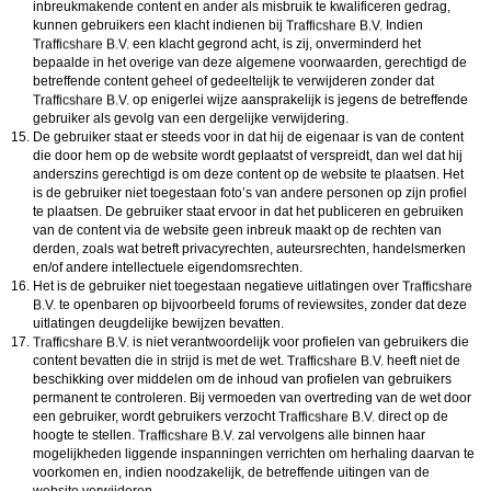
inbreukmakende content en ander als misbruik te kwalificeren gedrag,
kunnen gebruikers een klacht indienen bij
Indien
een klacht gegrond acht, is zij, onverminderd het
bepaalde in het overige van deze algemene voorwaarden, gerechtigd de
betreffende content geheel of gedeeltelijk te verwijderen zonder dat
op enigerlei wijze aansprakelijk is jegens de betreffende
gebruiker als gevolg van een dergelijke verwijdering.
De gebruiker staat er steeds voor in dat hij de eigenaar is van de content
die door hem op de website wordt geplaatst of verspreidt, dan wel dat hij
anderszins gerechtigd is om deze content op de website te plaatsen. Het
is de gebruiker niet toegestaan foto’s van andere personen op zijn profiel
te plaatsen. De gebruiker staat ervoor in dat het publiceren en gebruiken
van de content via de website geen inbreuk maakt op de rechten van
derden, zoals wat betreft privacyrechten, auteursrechten, handelsmerken
en/of andere intellectuele eigendomsrechten.
Het is de gebruiker niet toegestaan negatieve uitlatingen over
te openbaren op bijvoorbeeld forums of reviewsites, zonder dat deze
uitlatingen deugdelijke bewijzen bevatten.
is niet verantwoordelijk voor profielen van gebruikers die
content bevatten die in strijd is met de wet.
heeft niet de
beschikking over middelen om de inhoud van profielen van gebruikers
permanent te controleren. Bij vermoeden van overtreding van de wet door
een gebruiker, wordt gebruikers verzocht
direct op de
hoogte te stellen.
zal vervolgens alle binnen haar
mogelijkheden liggende inspanningen verrichten om herhaling daarvan te
voorkomen en, indien noodzakelijk, de betreffende uitingen van de