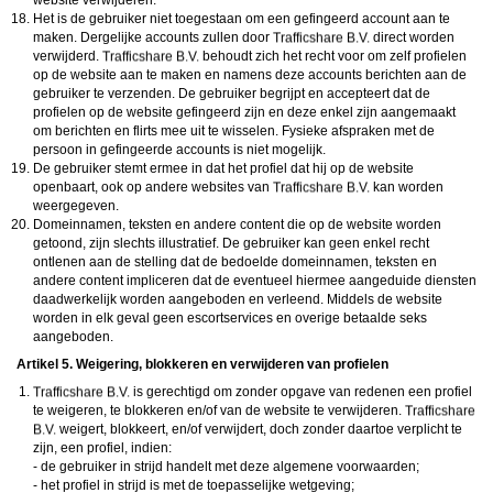
website verwijderen.
Het is de gebruiker niet toegestaan om een gefingeerd account aan te
maken. Dergelijke accounts zullen door
direct worden
verwijderd.
behoudt zich het recht voor om zelf profielen
op de website aan te maken en namens deze accounts berichten aan de
gebruiker te verzenden. De gebruiker begrijpt en accepteert dat de
profielen op de website gefingeerd zijn en deze enkel zijn aangemaakt
om berichten en flirts mee uit te wisselen. Fysieke afspraken met de
persoon in gefingeerde accounts is niet mogelijk.
De gebruiker stemt ermee in dat het profiel dat hij op de website
openbaart, ook op andere websites van
kan worden
weergegeven.
Domeinnamen, teksten en andere content die op de website worden
getoond, zijn slechts illustratief. De gebruiker kan geen enkel recht
ontlenen aan de stelling dat de bedoelde domeinnamen, teksten en
andere content impliceren dat de eventueel hiermee aangeduide diensten
daadwerkelijk worden aangeboden en verleend. Middels de website
worden in elk geval geen escortservices en overige betaalde seks
aangeboden.
Artikel 5. Weigering, blokkeren en verwijderen van profielen
is gerechtigd om zonder opgave van redenen een profiel
te weigeren, te blokkeren en/of van de website te verwijderen.
weigert, blokkeert, en/of verwijdert, doch zonder daartoe verplicht te
zijn, een profiel, indien:
- de gebruiker in strijd handelt met deze algemene voorwaarden;
- het profiel in strijd is met de toepasselijke wetgeving;