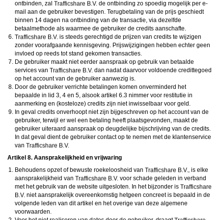
ontbinden, zal
de ontbinding zo spoedig mogelijk per e-
mail aan de gebruiker bevestigen. Terugbetaling van de prijs geschiedt
binnen 14 dagen na ontbinding van de transactie, via dezelfde
betaalmethode als waarmee de gebruiker de credits aanschafte.
is steeds gerechtigd de prijzen van credits te wijzigen
zonder voorafgaande kennisgeving. Prijswijzigingen hebben echter geen
invloed op reeds tot stand gekomen transacties.
De gebruiker maakt niet eerder aanspraak op gebruik van betaalde
services van
dan nadat daarvoor voldoende credittegoed
op het account van de gebruiker aanwezig is.
Door de gebruiker verrichte betalingen komen onverminderd het
bepaalde in lid 3, 4 en 5, alsook artikel 6.3 nimmer voor restitutie in
aanmerking en (kosteloze) credits zijn niet inwisselbaar voor geld.
In geval credits onverhoopt niet zijn bijgeschreven op het account van de
gebruiker, terwijl er wel een betaling heeft plaatsgevonden, maakt de
gebruiker uiteraard aanspraak op deugdelijke bijschrijving van de credits.
In dat geval dient de gebruiker contact op te nemen met de klantenservice
van
Artikel 8. Aansprakelijkheid en vrijwaring
Behoudens opzet of bewuste roekeloosheid van
, is elke
aansprakelijkheid van
voor schade geleden in verband
met het gebruik van de website uitgesloten. In het bijzonder is
niet aansprakelijk overeenkomstig hetgeen concreet is bepaald in de
volgende leden van dit artikel en het overige van deze algemene
voorwaarden.