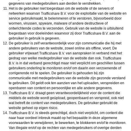
gegevens van medegebruikers aan derden te verstrekken.
Het is de gebruiker niet toegestaan om de website of de servers of
netwerken waarvan
voor de exploitatie van de website en
service gebruikmaakt, te belemmeren of te verstoren, bijvoorbeeld door
wormen, virussen, spyware, malware of andere destructieve of
ontwrichtende codes te verzenden. Gebruik van de website is uitsluitend
toegestaan voor doeleinden waarvoor zij door
aan de
gebruiker in gebruik is gegeven.
De gebruiker is zelf verantwoordelijk voor zijn communicatie die hij met
andere gebruikers van de website, zowel online als offline, voert. De
gebruiker vrijwaart
van aanspraken in verband met het
gedrag van welke medegebruiker van de website dan ook.
is in dat verband gerechtigd maar niet verplicht om geschillen tussen
gebruikers onderling te monitoren en/of om daarin een verzoenende of
corrigerende rol te spelen. De gebruiker is gehouden bij zijn
communicatie met medegebruikers van de website zijn gezonde verstand
te gebruiken. Dit geldt ook ten aanzien van het uploaden, verspreiden en
openbaren van content en persoonlijke en alle andere gegevens.
draagt geen verantwoordelijkheid voor de content die
middels de website wordt geüpload, geopenbaard en verspreid, ook niet
wat betreft de content van medegebruikers. De gebruiker gebruikt de
website geheel op eigen risico.
is steeds gerechtigd, doch niet verplicht, om content die
naar haar oordeel inbreuk maakt op het bepaalde in deze algemene
voorwaarden te verwijderen, te bewerken, te blokkeren en/of te monitoren.
Van illegale en/of op de rechten van medegebruikers of overige derden