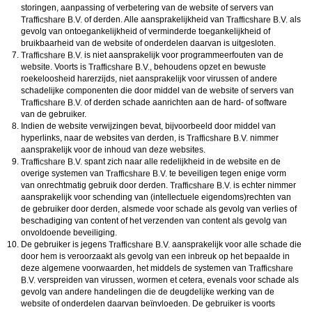
storingen, aanpassing of verbetering van de website of servers van
of derden. Alle aansprakelijkheid van
als
gevolg van ontoegankelijkheid of verminderde toegankelijkheid of
bruikbaarheid van de website of onderdelen daarvan is uitgesloten.
is niet aansprakelijk voor programmeerfouten van de
website. Voorts is
, behoudens opzet en bewuste
roekeloosheid harerzijds, niet aansprakelijk voor virussen of andere
schadelijke componenten die door middel van de website of servers van
of derden schade aanrichten aan de hard- of software
van de gebruiker.
Indien de website verwijzingen bevat, bijvoorbeeld door middel van
hyperlinks, naar de websites van derden, is
nimmer
aansprakelijk voor de inhoud van deze websites.
spant zich naar alle redelijkheid in de website en de
overige systemen van
te beveiligen tegen enige vorm
van onrechtmatig gebruik door derden.
is echter nimmer
aansprakelijk voor schending van (intellectuele eigendoms)rechten van
de gebruiker door derden, alsmede voor schade als gevolg van verlies of
beschadiging van content of het verzenden van content als gevolg van
onvoldoende beveiliging.
De gebruiker is jegens
aansprakelijk voor alle schade die
door hem is veroorzaakt als gevolg van een inbreuk op het bepaalde in
deze algemene voorwaarden, het middels de systemen van
verspreiden van virussen, wormen et cetera, evenals voor schade als
gevolg van andere handelingen die de deugdelijke werking van de
website of onderdelen daarvan beïnvloeden. De gebruiker is voorts