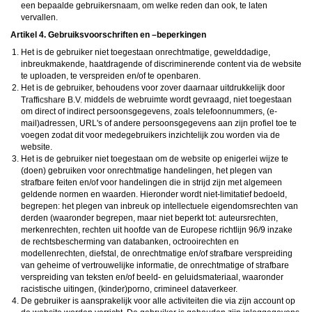
een bepaalde gebruikersnaam, om welke reden dan ook, te laten
vervallen.
Artikel 4. Gebruiksvoorschriften en –beperkingen
Het is de gebruiker niet toegestaan onrechtmatige, gewelddadige,
inbreukmakende, haatdragende of discriminerende content via de website
te uploaden, te verspreiden en/of te openbaren.
Het is de gebruiker, behoudens voor zover daarnaar uitdrukkelijk door
middels de webruimte wordt gevraagd, niet toegestaan
om direct of indirect persoonsgegevens, zoals telefoonnummers, (e-
mail)adressen, URL's of andere persoonsgegevens aan zijn profiel toe te
voegen zodat dit voor medegebruikers inzichtelijk zou worden via de
website.
Het is de gebruiker niet toegestaan om de website op enigerlei wijze te
(doen) gebruiken voor onrechtmatige handelingen, het plegen van
strafbare feiten en/of voor handelingen die in strijd zijn met algemeen
geldende normen en waarden. Hieronder wordt niet-limitatief bedoeld,
begrepen: het plegen van inbreuk op intellectuele eigendomsrechten van
derden (waaronder begrepen, maar niet beperkt tot: auteursrechten,
merkenrechten, rechten uit hoofde van de Europese richtlijn 96/9 inzake
de rechtsbescherming van databanken, octrooirechten en
modellenrechten, diefstal, de onrechtmatige en/of strafbare verspreiding
van geheime of vertrouwelijke informatie, de onrechtmatige of strafbare
verspreiding van teksten en/of beeld- en geluidsmateriaal, waaronder
racistische uitingen, (kinder)porno, crimineel dataverkeer.
De gebruiker is aansprakelijk voor alle activiteiten die via zijn account op