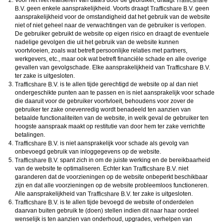
Voor het niet realiseren van dates door de gebruiker, draagt
geen enkele aansprakelijkheid. Voorts draagt
geen
aansprakelijkheid voor de omstandigheid dat het gebruik van de website
niet of niet geheel naar de verwachtingen van de gebruiker is verlopen.
De gebruiker gebruikt de website op eigen risico en draagt de eventuele
nadelige gevolgen die uit het gebruik van de website kunnen
voortvloeien, zoals wat betreft persoonlijke relaties met partners,
werkgevers, etc., maar ook wat betreft financiële schade en alle overige
gevallen van gevolgschade. Elke aansprakelijkheid van
ter zake is uitgesloten.
is te allen tijde gerechtigd de website op al dan niet
ondergeschikte punten aan te passen en is niet aansprakelijk voor schade
die daaruit voor de gebruiker voortvloeit, behoudens voor zover de
gebruiker ter zake onevenredig wordt benadeeld ten aanzien van
betaalde functionaliteiten van de website, in welk geval de gebruiker ten
hoogste aanspraak maakt op restitutie van door hem ter zake verrichtte
betalingen.
is niet aansprakelijk voor schade als gevolg van
onbevoegd gebruik van inloggegevens op de website.
spant zich in om de juiste werking en de bereikbaarheid
van de website te optimaliseren. Echter kan
niet
garanderen dat de voorzieningen op de website onbeperkt beschikbaar
zijn en dat alle voorzieningen op de website probleemloos functioneren.
Alle aansprakelijkheid van
ter zake is uitgesloten.
is te allen tijde bevoegd de website of onderdelen
daarvan buiten gebruik te (doen) stellen indien dit naar haar oordeel
wenselijk is ten aanzien van onderhoud, upgrades, verhelpen van