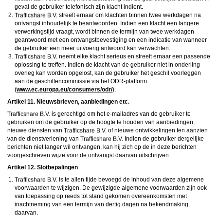
geval de gebruiker telefonisch zijn klacht indient.
streeft ernaar om klachten binnen twee werkdagen na
ontvangst inhoudelijk te beantwoorden. Indien een klacht een langere
verwerkingstijd vraagt, wordt binnen de termijn van twee werkdagen
geantwoord met een ontvangstbevestiging en een indicatie van wanneer
de gebruiker een meer uitvoerig antwoord kan verwachten.
neemt elke klacht serieus en streeft ernaar een passende
oplossing te treffen. Indien de klacht van de gebruiker niet in onderling
overleg kan worden opgelost, kan de gebruiker het geschil voorleggen
aan de geschillencommissie via het ODR-platform
(
www.ec.europa.eu/consumers/odr/
).
Artikel 11. Nieuwsbrieven, aanbiedingen etc.
is gerechtigd om het e-mailadres van de gebruiker te
gebruiken om de gebruiker op de hoogte te houden van aanbiedingen,
nieuwe diensten van
of nieuwe ontwikkelingen ten aanzien
van de dienstverlening van
Indien de gebruiker dergelijke
berichten niet langer wil ontvangen, kan hij zich op de in deze berichten
voorgeschreven wijze voor de ontvangst daarvan uitschrijven.
Artikel 12. Slotbepalingen
is te allen tijde bevoegd de inhoud van deze algemene
voorwaarden te wijzigen. De gewijzigde algemene voorwaarden zijn ook
van toepassing op reeds tot stand gekomen overeenkomsten met
inachtneming van een termijn van dertig dagen na bekendmaking
daarvan.