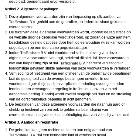
maken en namens deze profielen berichten aan jou als gebruiker te verzenden. Door
geüpload, geopenbaard en/of verspreid.
gebruik van deze website begrijp en accepteer je dat de profielen op deze website
Artikel 2. Algemene bepalingen
gefingeerd zijn. Deze gefingeerde profielen zijn alleen aangemaakt om berichten en
flirts mee uit te wisselen; fysieke afspraken met de persoon achter een gefingeerd
Deze algemene voorwaarden zijn van toepassing op elk aanbod van
profiel zijn dan ook niet mogelijk.
gericht aan de gebruiker, en iedere tot stand gekomen
Deze site wordt beschermd door reCAPTCHA, het
Privacybeleid
en de
Algemene
Voorwaarden
van Google zijn van toepassing.
overeenkomst.
hanteert een beschermplan met als doel het herkennen en in
De tekst van deze algemene voorwaarden wordt, voordat de registratie op
bescherming nemen van consumenten die de aard van de diensten op deze website
de website door de gebruiker wordt afgerond, op zodanige wijze aan hem
mogelijk niet begrijpen. Het beschermplan houdt onder meer in dat jijzelf, maar ook
beschikbaar gesteld dat deze door hem op eenvoudige wijze kan worden
derden een toegangsverbod voor jou kunnen aanvragen. Meer informatie hierover tref
opgeslagen op een duurzame gegevensdrager.
je aan op de pagina
Toegangsverbod
.
Op het gebruik van deze website zijn de
algemene voorwaarden
,
cookieverklaring
Indien
niet voortdurend strikte naleving van deze
en
privacybeleid
van
van toepassing. Door op
"Akkoord en
algemene voorwaarden verlangt, betekent dit niet dat deze voorwaarden
doorgaan"
te klikken ga je met de
cookieverklaring
en
privacybeleid
akkoord.
niet van toepassing zijn of dat
het recht verliest om in
Indien je je op de website registreert, ga je tevens akkoord met de
algemene
toekomstige gevallen strikte naleving van deze voorwaarden te verlangen.
voorwaarden
.
Vernietiging of nietigheid van één of meer van de onderhavige bepalingen
laat de geldigheid van de overige bepalingen onverlet. In een
voorkomend geval zijn partijen verplicht in onderling overleg te treden
teneinde een vervangende regeling te treffen ten aanzien van het
aangetaste beding. Daarbij wordt zoveel mogelijk het doel en de strekking
van de oorspronkelijke bepaling in acht genomen.
De bepalingen van deze algemene voorwaarden die naar hun aard of
strekking bestemd zijn om ook te gelden na beëindiging van
overeenkomsten, blijven ook na beëindiging daarvan volledig van kracht.
Artikel 3. Aanbod en registratie
De gebruiker kan geen rechten ontlenen aan enig aanbod van
dat een kennelijke fout of vergissing bevat.