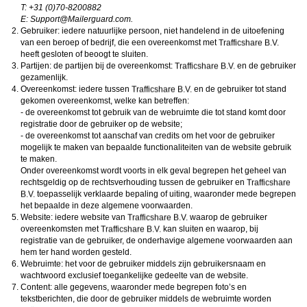
Norton
. Deze programma’s werken zodanig dat toegang tot specifieke websites en
T: +31 (0)70-8200882
online inhoud worden geblokkeerd. Vaak blokkeren deze programma’s standaard al
E:
moc.draugreliaM@troppuS
.
een groot aantal websites waarvan algemeen verondersteld wordt dat deze
Gebruiker: iedere natuurlijke persoon, niet handelend in de uitoefening
ongeschikt zijn voor minderjarigen. Door middel van updates kunnen daar steeds
nieuwe websites aan worden toegevoegd.
van een beroep of bedrijf, die een overeenkomst met
Neem contact op met jouw internetprovider
. Er zijn internetproviders die het mogelijk
heeft gesloten of beoogt te sluiten.
maken dat bepaalde informatie van internet wordt gefilterd. Je kunt jouw
Partijen: de partijen bij de overeenkomst:
en de gebruiker
internetprovider raadplegen om na te vragen of deze service ook voor jou mogelijk
gezamenlijk.
is.
Overeenkomst: iedere tussen
Controleer jouw webbrowser
. Informeer je over de werking van jouw webbrowser
en de gebruiker tot stand
zodat je kunt zien welke websites door jouw minderjarige kinderen zijn bezocht.
gekomen overeenkomst, welke kan betreffen:
Door in geval van ongewenste sitebezoeken jouw minderjarige kinderen daarop
- de overeenkomst tot gebruik van de webruimte die tot stand komt door
aan te spreken, kun je jouw kinderen leren dat de websites niet voor hun geschikt
registratie door de gebruiker op de website;
zijn. Bovendien kun je naar aanleiding daarvan beoordelen in hoeverre jouw kind
- de overeenkomst tot aanschaf van credits om het voor de gebruiker
geïnteresseerd is in bepaalde websites, zodat je bovenstaande tips kunt hanteren.
Praat met jouw kinderen
. Leer jouw minderjarige kinderen dat ze nooit
mogelijk te maken van bepaalde functionaliteiten van de website gebruik
persoonsgegevens of persoonlijke informatie via internet moeten verstrekken aan
te maken.
vreemden, bijvoorbeeld via een chatwebsite. Leer ze ook dat niet iedereen op
Onder overeenkomst wordt voorts in elk geval begrepen het geheel van
internet hoeft te zijn wie ze zeggen te zijn en dat men wel eens verkeerde
rechtsgeldig op de rechtsverhouding tussen de gebruiker en
bedoelingen kan hebben als iemand via het internet contact opneemt met jouw
toepasselijk verklaarde bepaling of uiting, waaronder mede begrepen
kind. Vertel jouw kinderen bovendien dat ze niet met vreemde andere minderjarigen
die zij online hebben ontmoet, moeten afspreken zonder daarover eerst met jou te
het bepaalde in deze algemene voorwaarden.
overleggen. Ook is het raadzaam jouw kind te vertellen dat hij jou meteen moet
Website: iedere website van
waarop de gebruiker
laten weten wanneer iemand op internet contact met hem opneemt of wanneer
overeenkomsten met
kan sluiten en waarop, bij
jouw kind seksueel getinte content of andere content waarvan hij schrikt, op
registratie van de gebruiker, de onderhavige algemene voorwaarden aan
internet tegenkomt.
hem ter hand worden gesteld.
Via deze website verleent
, de exploitant van deze website,
chatdiensten voor entertainmentdoeleinden. Om van deze diensten gebruik te kunnen
Webruimte: het voor de gebruiker middels zijn gebruikersnaam en
maken, heb je credits nodig. Je ontvangt er bij jouw aanmelding een paar gratis, maar
wachtwoord exclusief toegankelijke gedeelte van de website.
daarna dien je voor credits te betalen. De kosten daarvoor tref je aan bij jouw
Content: alle gegevens, waaronder mede begrepen foto’s en
bestelling van credits en op de pagina
Kosten
.
tekstberichten, die door de gebruiker middels de webruimte worden
behoudt zich het recht voor om zelf profielen op deze website aan te