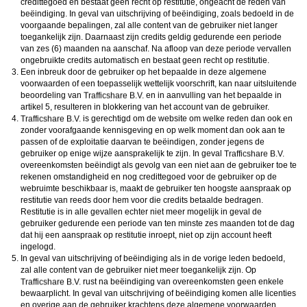
credittegoed en bestaat geen recht op restitutie, ongeacht de reden van
beëindiging. In geval van uitschrijving of beëindiging, zoals bedoeld in de
voorgaande bepalingen, zal alle content van de gebruiker niet langer
toegankelijk zijn. Daarnaast zijn credits geldig gedurende een periode
van zes (6) maanden na aanschaf. Na afloop van deze periode vervallen
ongebruikte credits automatisch en bestaat geen recht op restitutie.
Een inbreuk door de gebruiker op het bepaalde in deze algemene
voorwaarden of een toepasselijk wettelijk voorschrift, kan naar uitsluitende
beoordeling van
en in aanvulling van het bepaalde in
artikel 5, resulteren in blokkering van het account van de gebruiker.
is gerechtigd om de website om welke reden dan ook en
zonder voorafgaande kennisgeving en op welk moment dan ook aan te
passen of de exploitatie daarvan te beëindigen, zonder jegens de
gebruiker op enige wijze aansprakelijk te zijn. In geval
overeenkomsten beëindigt als gevolg van een niet aan de gebruiker toe te
rekenen omstandigheid en nog credittegoed voor de gebruiker op de
webruimte beschikbaar is, maakt de gebruiker ten hoogste aanspraak op
restitutie van reeds door hem voor die credits betaalde bedragen.
Restitutie is in alle gevallen echter niet meer mogelijk in geval de
gebruiker gedurende een periode van ten minste zes maanden tot de dag
dat hij een aanspraak op restitutie inroept, niet op zijn account heeft
ingelogd.
In geval van uitschrijving of beëindiging als in de vorige leden bedoeld,
zal alle content van de gebruiker niet meer toegankelijk zijn. Op
rust na beëindiging van overeenkomsten geen enkele
bewaarplicht. In geval van uitschrijving of beëindiging komen alle licenties
en overige aan de gebruiker krachtens deze algemene voorwaarden