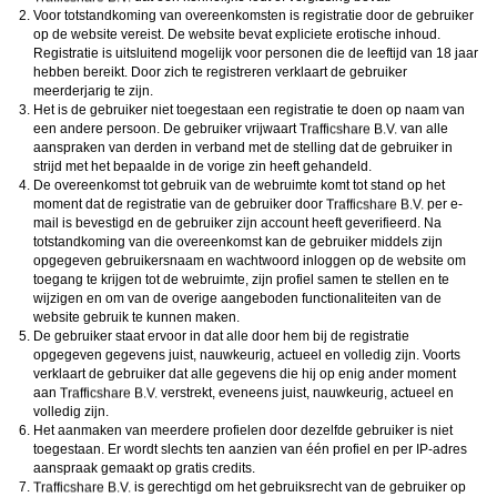
Voor totstandkoming van overeenkomsten is registratie door de gebruiker
op de website vereist. De website bevat expliciete erotische inhoud.
Registratie is uitsluitend mogelijk voor personen die de leeftijd van 18 jaar
hebben bereikt. Door zich te registreren verklaart de gebruiker
meerderjarig te zijn.
Het is de gebruiker niet toegestaan een registratie te doen op naam van
een andere persoon. De gebruiker vrijwaart
van alle
aanspraken van derden in verband met de stelling dat de gebruiker in
strijd met het bepaalde in de vorige zin heeft gehandeld.
De overeenkomst tot gebruik van de webruimte komt tot stand op het
moment dat de registratie van de gebruiker door
per e-
mail is bevestigd en de gebruiker zijn account heeft geverifieerd. Na
totstandkoming van die overeenkomst kan de gebruiker middels zijn
opgegeven gebruikersnaam en wachtwoord inloggen op de website om
toegang te krijgen tot de webruimte, zijn profiel samen te stellen en te
wijzigen en om van de overige aangeboden functionaliteiten van de
website gebruik te kunnen maken.
De gebruiker staat ervoor in dat alle door hem bij de registratie
opgegeven gegevens juist, nauwkeurig, actueel en volledig zijn. Voorts
verklaart de gebruiker dat alle gegevens die hij op enig ander moment
aan
verstrekt, eveneens juist, nauwkeurig, actueel en
volledig zijn.
Het aanmaken van meerdere profielen door dezelfde gebruiker is niet
toegestaan. Er wordt slechts ten aanzien van één profiel en per IP-adres
aanspraak gemaakt op gratis credits.
is gerechtigd om het gebruiksrecht van de gebruiker op